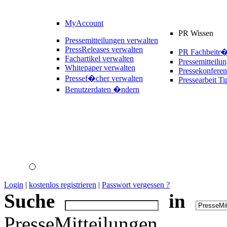
MyAccount
PR Wissen
Pressemitteilungen verwalten
PressReleases verwalten
PR Fachbeitr
Fachartikel verwalten
Pressemitteilu
Whitepaper verwalten
Pressekonferen
Pressef�cher verwalten
Pressearbeit Ti
Benutzerdaten �ndern
Login
|
kostenlos registrieren
|
Passwort vergessen ?
Suche
in
PresseMitteilungen