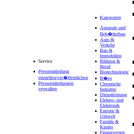
Kategorien
Apparate und
Beh�lterbau
Auto &
Verkehr
Bau &
Immobilien
Service
Bildung &
Beruf
Pressemitteilung
Biotechnologie
einstellen/ver�ffentlichen
B�ro
Pressemitteilungen
Chemische
verwalten
Industrie
Dienstleistung
Elektro- und
Elektronik
Energie &
Umwelt
Familie &
Kinder
Finanzwesen