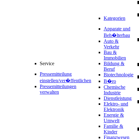
Kategorien
Apparate und
Beh�lterbau
Auto &
Verkehr
Bau &
Immobilien
Service
Bildung &
Beruf
Pressemitteilung
Biotechnologie
einstellen/ver�ffentlichen
B�ro
Pressemitteilungen
Chemische
verwalten
Industrie
Dienstleistung
Elektro- und
Elektronik
Energie &
Umwelt
Familie &
Kinder
Finanzwesen