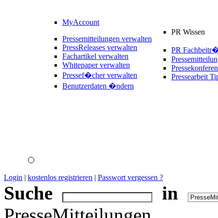
MyAccount
PR Wissen
Pressemitteilungen verwalten
PressReleases verwalten
PR Fachbeitr
Fachartikel verwalten
Pressemitteilu
Whitepaper verwalten
Pressekonferen
Pressef�cher verwalten
Pressearbeit Ti
Benutzerdaten �ndern
Login
|
kostenlos registrieren
|
Passwort vergessen ?
Suche
in
PresseMitteilungen