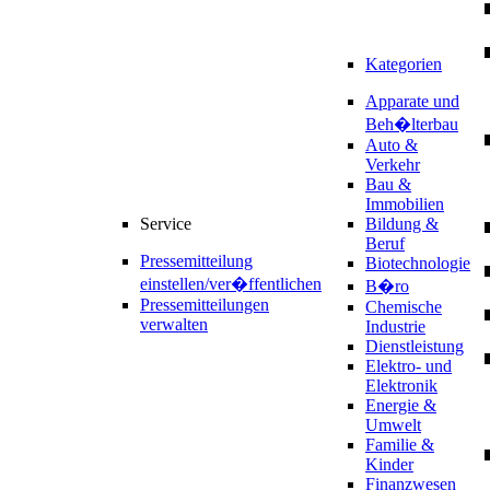
Kategorien
Apparate und
Beh�lterbau
Auto &
Verkehr
Bau &
Immobilien
Service
Bildung &
Beruf
Pressemitteilung
Biotechnologie
einstellen/ver�ffentlichen
B�ro
Pressemitteilungen
Chemische
verwalten
Industrie
Dienstleistung
Elektro- und
Elektronik
Energie &
Umwelt
Familie &
Kinder
Finanzwesen