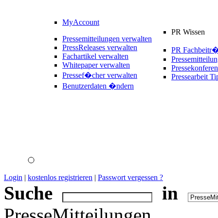
MyAccount
PR Wissen
Pressemitteilungen verwalten
PressReleases verwalten
PR Fachbeitr
Fachartikel verwalten
Pressemitteilu
Whitepaper verwalten
Pressekonferen
Pressef�cher verwalten
Pressearbeit Ti
Benutzerdaten �ndern
Login
|
kostenlos registrieren
|
Passwort vergessen ?
Suche
in
PresseMitteilungen