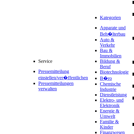
Kategorien
Apparate und
Beh�lterbau
Auto &
Verkehr
Bau &
Immobilien
Service
Bildung &
Beruf
Pressemitteilung
Biotechnologie
einstellen/ver�ffentlichen
B�ro
Pressemitteilungen
Chemische
verwalten
Industrie
Dienstleistung
Elektro- und
Elektronik
Energie &
Umwelt
Familie &
Kinder
Finanzwesen