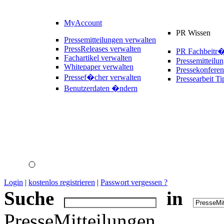
MyAccount
PR Wissen
Pressemitteilungen verwalten
PressReleases verwalten
PR Fachbeitr
Fachartikel verwalten
Pressemitteilu
Whitepaper verwalten
Pressekonferen
Pressef�cher verwalten
Pressearbeit Ti
Benutzerdaten �ndern
Login
|
kostenlos registrieren
|
Passwort vergessen ?
Suche
in
PresseMitteilungen