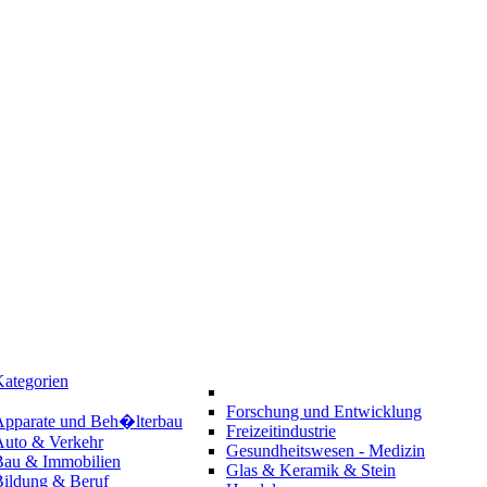
ategorien
Forschung und Entwicklung
Apparate und Beh�lterbau
Freizeitindustrie
Auto & Verkehr
Gesundheitswesen - Medizin
Bau & Immobilien
Glas & Keramik & Stein
Bildung & Beruf