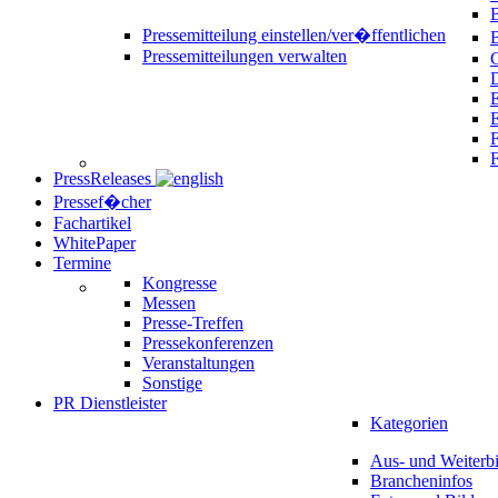
B
Pressemitteilung einstellen/ver�ffentlichen
Pressemitteilungen verwalten
C
D
E
F
PressReleases
Pressef�cher
Fachartikel
WhitePaper
Termine
Kongresse
Messen
Presse-Treffen
Pressekonferenzen
Veranstaltungen
Sonstige
PR Dienstleister
Kategorien
Aus- und Weiterb
Brancheninfos