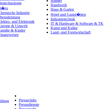
Handel
iotechnologie
Handwerk
B�ro
Haus & Garten
hemische Industrie
Hotel und Gastst�tten
ienstleistung
Industrietechnik
lektro- und Elektronik
IT & Hardware & Software & TK
Energie & Umwelt
Kunst und Kultur
amilie & Kinder
Land- und Forstwirtschaft
Finanzwesen
Presseclubs
ildung
Pressedienste
Presserecht