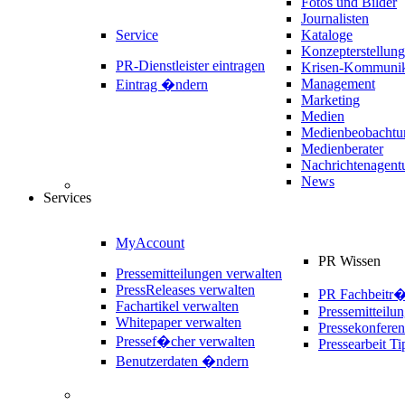
Fotos und Bilder
Journalisten
Service
Kataloge
Konzepterstellung
PR-Dienstleister eintragen
Krisen-Kommunik
Management
Eintrag �ndern
Marketing
Medien
Medienbeobachtu
Medienberater
Nachrichtenagent
News
Services
MyAccount
PR Wissen
Pressemitteilungen verwalten
PressReleases verwalten
PR Fachbeitr
Fachartikel verwalten
Pressemitteilu
Whitepaper verwalten
Pressekonferen
Pressef�cher verwalten
Pressearbeit Ti
Benutzerdaten �ndern