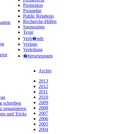
Promotion
Prospekte
Public Relations
Recherche-Hilfen
ation
Sponsoring
Texte
Verb�nde
ng
Verlage
Verteilung
uren
�bersetzungen
Archiv
2013
2012
2011
2010
�ge
2009
ng schreiben
2008
z organisieren
2007
pps und Tricks
2006
2005
2004