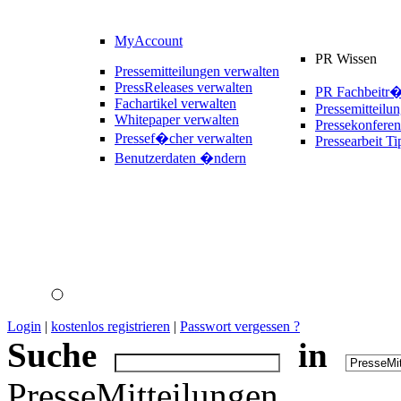
MyAccount
PR Wissen
Pressemitteilungen verwalten
PressReleases verwalten
PR Fachbeitr
Fachartikel verwalten
Pressemitteilu
Whitepaper verwalten
Pressekonferen
Pressef�cher verwalten
Pressearbeit Ti
Benutzerdaten �ndern
Login
|
kostenlos registrieren
|
Passwort vergessen ?
Suche
in
PresseMitteilungen