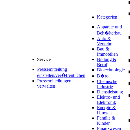
Kategorien
Apparate und
Beh�lterbau
Auto &
Verkehr
Bau &
Immobilien
Service
Bildung &
Beruf
Pressemitteilung
Biotechnologie
einstellen/ver�ffentlichen
B�ro
Pressemitteilungen
Chemische
verwalten
Industrie
Dienstleistung
Elektro- und
Elektronik
Energie &
Umwelt
Familie &
Kinder
Finanzwesen