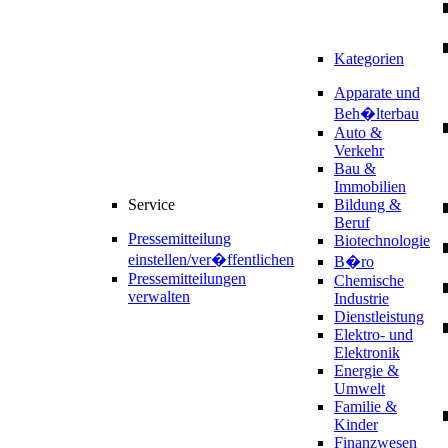
Kategorien
Apparate und
Beh�lterbau
Auto &
Verkehr
Bau &
Immobilien
Service
Bildung &
Beruf
Pressemitteilung
Biotechnologie
einstellen/ver�ffentlichen
B�ro
Pressemitteilungen
Chemische
verwalten
Industrie
Dienstleistung
Elektro- und
Elektronik
Energie &
Umwelt
Familie &
Kinder
Finanzwesen