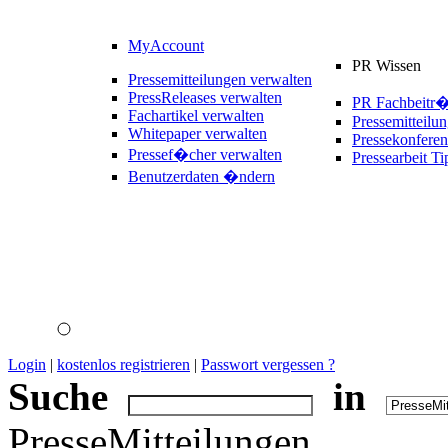
MyAccount
PR Wissen
Pressemitteilungen verwalten
PressReleases verwalten
PR Fachbeitr
Fachartikel verwalten
Pressemitteilu
Whitepaper verwalten
Pressekonferen
Pressef�cher verwalten
Pressearbeit Ti
Benutzerdaten �ndern
Login
|
kostenlos registrieren
|
Passwort vergessen ?
Suche
in
PresseMitteilungen