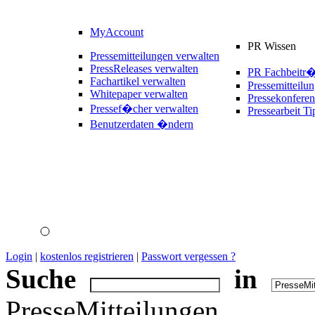
MyAccount
PR Wissen
Pressemitteilungen verwalten
PressReleases verwalten
PR Fachbeitr
Fachartikel verwalten
Pressemitteilu
Whitepaper verwalten
Pressekonferen
Pressef�cher verwalten
Pressearbeit Ti
Benutzerdaten �ndern
Login
|
kostenlos registrieren
|
Passwort vergessen ?
Suche
in
PresseMitteilungen