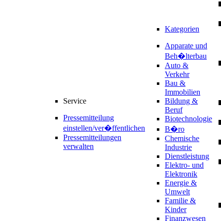
Kategorien
Apparate und
Beh�lterbau
Auto &
Verkehr
Bau &
Immobilien
Service
Bildung &
Beruf
Pressemitteilung
Biotechnologie
einstellen/ver�ffentlichen
B�ro
Pressemitteilungen
Chemische
verwalten
Industrie
Dienstleistung
Elektro- und
Elektronik
Energie &
Umwelt
Familie &
Kinder
Finanzwesen