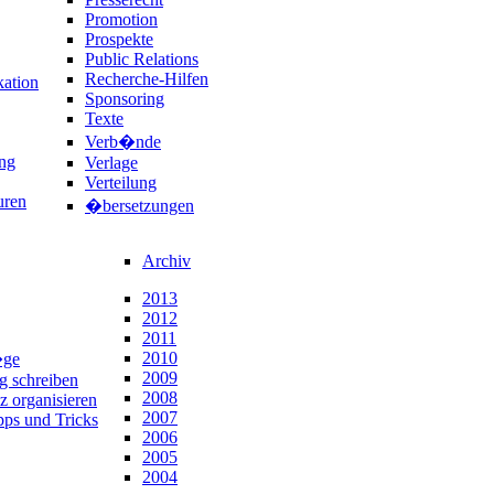
Promotion
Prospekte
Public Relations
Recherche-Hilfen
ation
Sponsoring
Texte
Verb�nde
ng
Verlage
Verteilung
uren
�bersetzungen
Archiv
2013
2012
2011
2010
�ge
2009
ng schreiben
2008
z organisieren
2007
pps und Tricks
2006
2005
2004