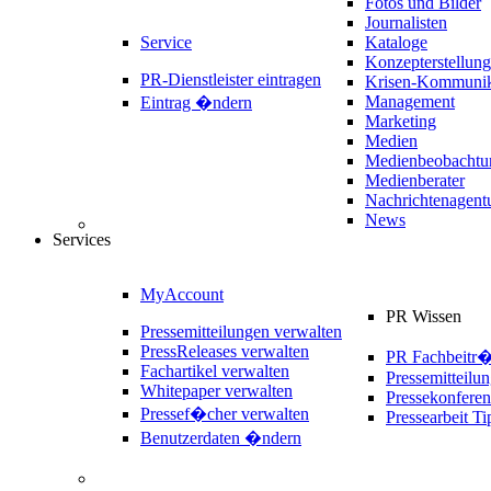
Fotos und Bilder
Journalisten
Service
Kataloge
Konzepterstellung
PR-Dienstleister eintragen
Krisen-Kommunik
Management
Eintrag �ndern
Marketing
Medien
Medienbeobachtu
Medienberater
Nachrichtenagent
News
Services
MyAccount
PR Wissen
Pressemitteilungen verwalten
PressReleases verwalten
PR Fachbeitr
Fachartikel verwalten
Pressemitteilu
Whitepaper verwalten
Pressekonferen
Pressef�cher verwalten
Pressearbeit Ti
Benutzerdaten �ndern