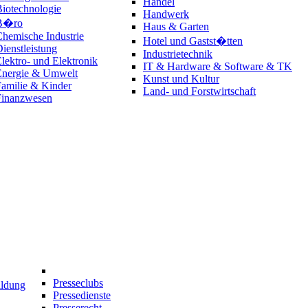
Handel
iotechnologie
Handwerk
B�ro
Haus & Garten
hemische Industrie
Hotel und Gastst�tten
ienstleistung
Industrietechnik
lektro- und Elektronik
IT & Hardware & Software & TK
Energie & Umwelt
Kunst und Kultur
amilie & Kinder
Land- und Forstwirtschaft
Finanzwesen
Presseclubs
ildung
Pressedienste
Presserecht