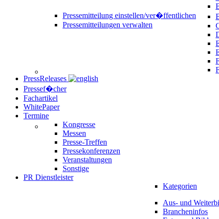
B
Pressemitteilung einstellen/ver�ffentlichen
Pressemitteilungen verwalten
C
D
E
F
PressReleases
Pressef�cher
Fachartikel
WhitePaper
Termine
Kongresse
Messen
Presse-Treffen
Pressekonferenzen
Veranstaltungen
Sonstige
PR Dienstleister
Kategorien
Aus- und Weiterb
Brancheninfos