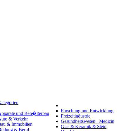
ategorien
Forschung und Entwicklung
Apparate und Beh�lterbau
Freizeitindustrie
Auto & Verkehr
Gesundheitswesen - Medizin
Bau & Immobilien
Glas & Keramik & Stein
Bildung & Beruf