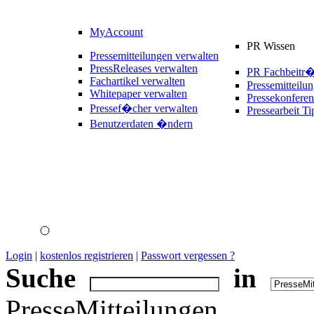
MyAccount
PR Wissen
Pressemitteilungen verwalten
PressReleases verwalten
PR Fachbeitr
Fachartikel verwalten
Pressemitteilu
Whitepaper verwalten
Pressekonferen
Pressef�cher verwalten
Pressearbeit Ti
Benutzerdaten �ndern
Login
|
kostenlos registrieren
|
Passwort vergessen ?
Suche
in
PresseMitteilungen