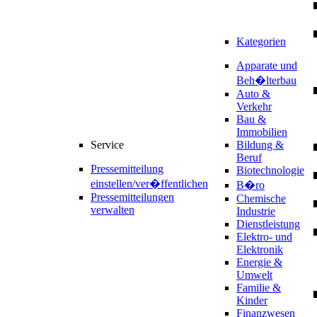
Kategorien
Apparate und
Beh�lterbau
Auto &
Verkehr
Bau &
Immobilien
Service
Bildung &
Beruf
Pressemitteilung
Biotechnologie
einstellen/ver�ffentlichen
B�ro
Pressemitteilungen
Chemische
verwalten
Industrie
Dienstleistung
Elektro- und
Elektronik
Energie &
Umwelt
Familie &
Kinder
Finanzwesen