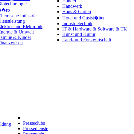
Handel
iotechnologie
Handwerk
B�ro
Haus & Garten
hemische Industrie
Hotel und Gastst�tten
ienstleistung
Industrietechnik
lektro- und Elektronik
IT & Hardware & Software & TK
Energie & Umwelt
Kunst und Kultur
amilie & Kinder
Land- und Forstwirtschaft
Finanzwesen
Presseclubs
ildung
Pressedienste
Presserecht