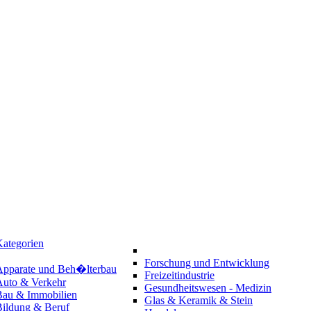
ategorien
Forschung und Entwicklung
Apparate und Beh�lterbau
Freizeitindustrie
Auto & Verkehr
Gesundheitswesen - Medizin
Bau & Immobilien
Glas & Keramik & Stein
Bildung & Beruf