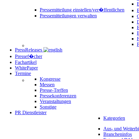
B
Pressemitteilung einstellen/ver�ffentlichen
Pressemitteilungen verwalten
C
D
E
F
PressReleases
Pressef�cher
Fachartikel
WhitePaper
Termine
Kongresse
Messen
Presse-Treffen
Pressekonferenzen
Veranstaltungen
Sonstige
PR Dienstleister
Kategorien
Aus- und Weiterb
Brancheninfos