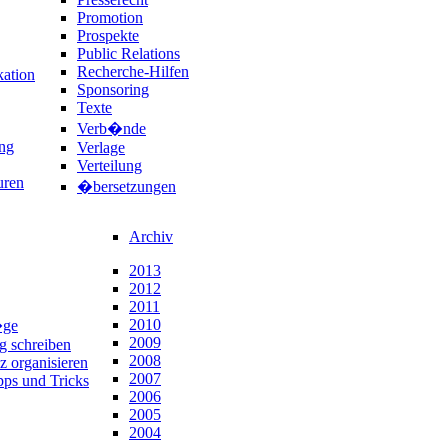
Promotion
Prospekte
Public Relations
Recherche-Hilfen
ation
Sponsoring
Texte
Verb�nde
ng
Verlage
Verteilung
uren
�bersetzungen
Archiv
2013
2012
2011
2010
�ge
2009
ng schreiben
2008
z organisieren
2007
pps und Tricks
2006
2005
2004