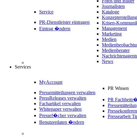
Fotos und Bilder
Journalisten
Service
Kataloge
Konzepterstellung
PR-Dienstleister eintragen
Krisen-Kommunik
Management
Eintrag �ndern
Marketing
Medien
Medienbeobachtu
Medienberater
Nachrichtenagent
News
Services
MyAccount
PR Wissen
Pressemitteilungen verwalten
PressReleases verwalten
PR Fachbeitr
Fachartikel verwalten
Pressemitteilu
Whitepaper verwalten
Pressekonferen
Pressef�cher verwalten
Pressearbeit Ti
Benutzerdaten �ndern