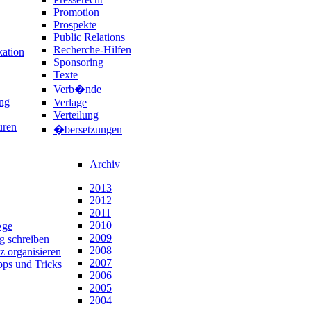
Promotion
Prospekte
Public Relations
Recherche-Hilfen
ation
Sponsoring
Texte
Verb�nde
ng
Verlage
Verteilung
uren
�bersetzungen
Archiv
2013
2012
2011
2010
�ge
2009
ng schreiben
2008
z organisieren
2007
pps und Tricks
2006
2005
2004