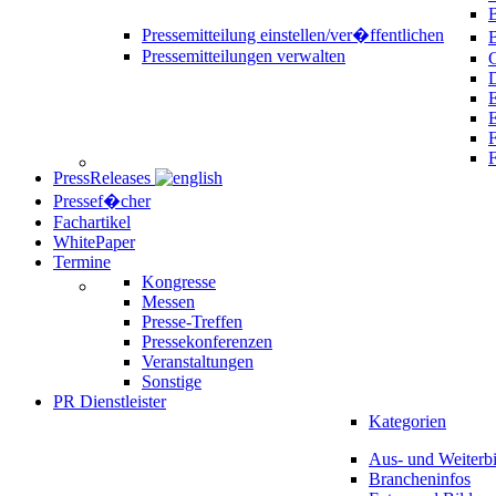
B
Pressemitteilung einstellen/ver�ffentlichen
Pressemitteilungen verwalten
C
D
E
F
PressReleases
Pressef�cher
Fachartikel
WhitePaper
Termine
Kongresse
Messen
Presse-Treffen
Pressekonferenzen
Veranstaltungen
Sonstige
PR Dienstleister
Kategorien
Aus- und Weiterb
Brancheninfos