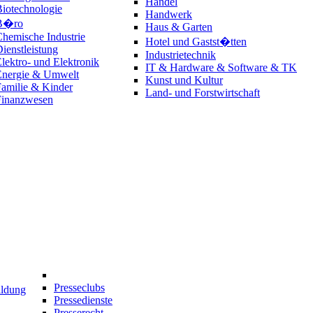
Handel
iotechnologie
Handwerk
B�ro
Haus & Garten
hemische Industrie
Hotel und Gastst�tten
ienstleistung
Industrietechnik
lektro- und Elektronik
IT & Hardware & Software & TK
Energie & Umwelt
Kunst und Kultur
amilie & Kinder
Land- und Forstwirtschaft
Finanzwesen
Presseclubs
ildung
Pressedienste
Presserecht