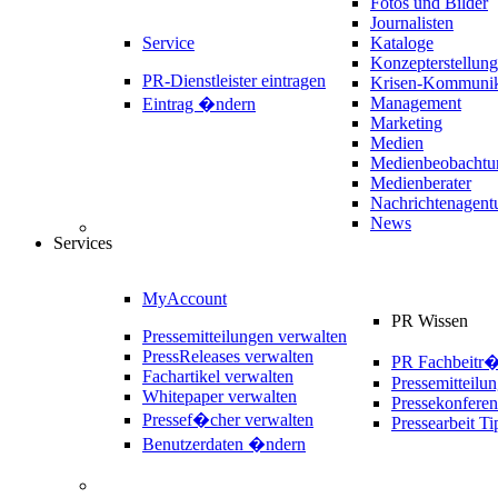
Fotos und Bilder
Journalisten
Service
Kataloge
Konzepterstellung
PR-Dienstleister eintragen
Krisen-Kommunik
Management
Eintrag �ndern
Marketing
Medien
Medienbeobachtu
Medienberater
Nachrichtenagent
News
Services
MyAccount
PR Wissen
Pressemitteilungen verwalten
PressReleases verwalten
PR Fachbeitr
Fachartikel verwalten
Pressemitteilu
Whitepaper verwalten
Pressekonferen
Pressef�cher verwalten
Pressearbeit Ti
Benutzerdaten �ndern