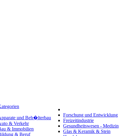
ategorien
Forschung und Entwicklung
Apparate und Beh�lterbau
Freizeitindustrie
Auto & Verkehr
Gesundheitswesen - Medizin
Bau & Immobilien
Glas & Keramik & Stein
Bildung & Beruf