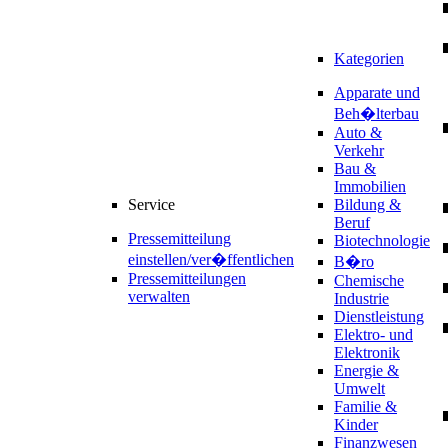
Kategorien
Apparate und
Beh�lterbau
Auto &
Verkehr
Bau &
Immobilien
Service
Bildung &
Beruf
Pressemitteilung
Biotechnologie
einstellen/ver�ffentlichen
B�ro
Pressemitteilungen
Chemische
verwalten
Industrie
Dienstleistung
Elektro- und
Elektronik
Energie &
Umwelt
Familie &
Kinder
Finanzwesen