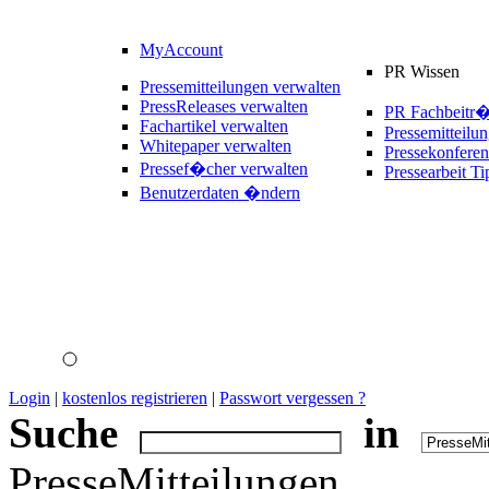
MyAccount
PR Wissen
Pressemitteilungen verwalten
PressReleases verwalten
PR Fachbeitr
Fachartikel verwalten
Pressemitteilu
Whitepaper verwalten
Pressekonferen
Pressef�cher verwalten
Pressearbeit Ti
Benutzerdaten �ndern
Login
|
kostenlos registrieren
|
Passwort vergessen ?
Suche
in
PresseMitteilungen