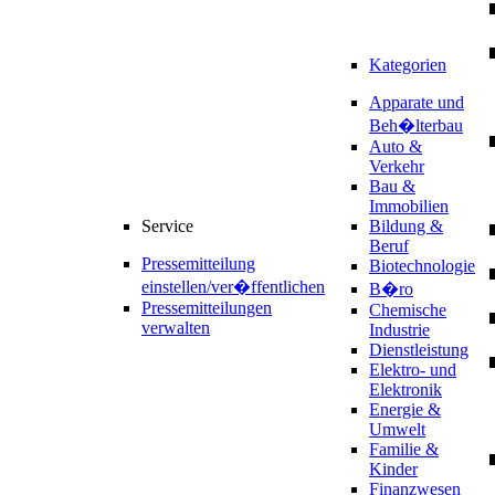
Kategorien
Apparate und
Beh�lterbau
Auto &
Verkehr
Bau &
Immobilien
Service
Bildung &
Beruf
Pressemitteilung
Biotechnologie
einstellen/ver�ffentlichen
B�ro
Pressemitteilungen
Chemische
verwalten
Industrie
Dienstleistung
Elektro- und
Elektronik
Energie &
Umwelt
Familie &
Kinder
Finanzwesen