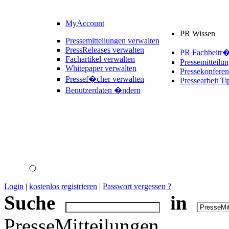
MyAccount
PR Wissen
Pressemitteilungen verwalten
PressReleases verwalten
PR Fachbeitr
Fachartikel verwalten
Pressemitteilu
Whitepaper verwalten
Pressekonferen
Pressef�cher verwalten
Pressearbeit Ti
Benutzerdaten �ndern
Login
|
kostenlos registrieren
|
Passwort vergessen ?
Suche
in
PresseMitteilungen