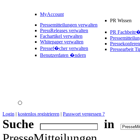
MyAccount
PR Wissen
Pressemitteilungen verwalten
PressReleases verwalten
PR Fachbeitr
Fachartikel verwalten
Pressemitteilu
Whitepaper verwalten
Pressekonferen
Pressef�cher verwalten
Pressearbeit Ti
Benutzerdaten �ndern
Login
|
kostenlos registrieren
|
Passwort vergessen ?
Suche
in
PresseMitteilungen