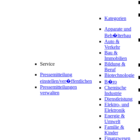
Kategorien
Apparate und
Beh�lterbau
Auto &
Verkehr
Bau &
Immobilien
Service
Bildung &
Beruf
Pressemitteilung
Biotechnologie
einstellen/ver�ffentlichen
B�ro
Pressemitteilungen
Chemische
verwalten
Industrie
Dienstleistung
Elektro- und
Elektronik
Energie &
Umwelt
Familie &
Kinder
Finanzwesen