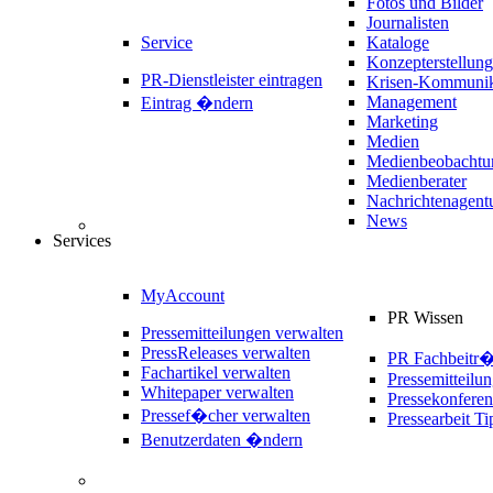
Fotos und Bilder
Journalisten
Service
Kataloge
Konzepterstellung
PR-Dienstleister eintragen
Krisen-Kommunik
Management
Eintrag �ndern
Marketing
Medien
Medienbeobachtu
Medienberater
Nachrichtenagent
News
Services
MyAccount
PR Wissen
Pressemitteilungen verwalten
PressReleases verwalten
PR Fachbeitr
Fachartikel verwalten
Pressemitteilu
Whitepaper verwalten
Pressekonferen
Pressef�cher verwalten
Pressearbeit Ti
Benutzerdaten �ndern