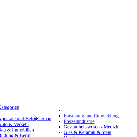
ategorien
Forschung und Entwicklung
Apparate und Beh�lterbau
Freizeitindustrie
Auto & Verkehr
Gesundheitswesen - Medizin
Bau & Immobilien
Glas & Keramik & Stein
Bildung & Beruf