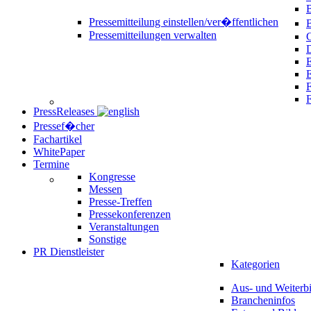
B
Pressemitteilung einstellen/ver�ffentlichen
Pressemitteilungen verwalten
C
D
E
F
PressReleases
Pressef�cher
Fachartikel
WhitePaper
Termine
Kongresse
Messen
Presse-Treffen
Pressekonferenzen
Veranstaltungen
Sonstige
PR Dienstleister
Kategorien
Aus- und Weiterb
Brancheninfos