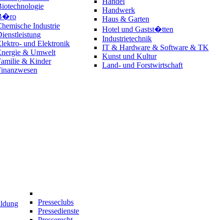
Handel
iotechnologie
Handwerk
B�ro
Haus & Garten
hemische Industrie
Hotel und Gastst�tten
ienstleistung
Industrietechnik
lektro- und Elektronik
IT & Hardware & Software & TK
Energie & Umwelt
Kunst und Kultur
amilie & Kinder
Land- und Forstwirtschaft
Finanzwesen
Presseclubs
ildung
Pressedienste
Presserecht