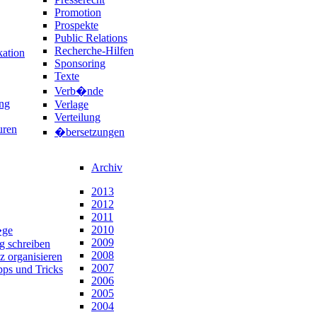
Promotion
Prospekte
Public Relations
Recherche-Hilfen
ation
Sponsoring
Texte
Verb�nde
ng
Verlage
Verteilung
uren
�bersetzungen
Archiv
2013
2012
2011
2010
�ge
2009
ng schreiben
2008
z organisieren
2007
pps und Tricks
2006
2005
2004