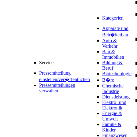
Kategorien
Apparate und
Beh�lterbau
Auto &
Verkehr
Bau &
Immobilien
Service
Bildung &
Beruf
Pressemitteilung
Biotechnologie
einstellen/ver�ffentlichen
B�ro
Pressemitteilungen
Chemische
verwalten
Industrie
Dienstleistung
Elektro- und
Elektronik
Energie &
Umwelt
Familie &
Kinder
Finanzwesen