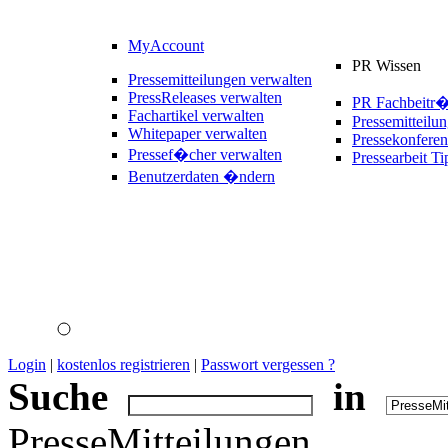
MyAccount
PR Wissen
Pressemitteilungen verwalten
PressReleases verwalten
PR Fachbeitr
Fachartikel verwalten
Pressemitteilu
Whitepaper verwalten
Pressekonferen
Pressef�cher verwalten
Pressearbeit Ti
Benutzerdaten �ndern
Login
|
kostenlos registrieren
|
Passwort vergessen ?
Suche
in
PresseMitteilungen