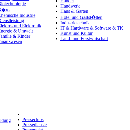
Handel
iotechnologie
Handwerk
B�ro
Haus & Garten
hemische Industrie
Hotel und Gastst�tten
ienstleistung
Industrietechnik
lektro- und Elektronik
IT & Hardware & Software & TK
Energie & Umwelt
Kunst und Kultur
amilie & Kinder
Land- und Forstwirtschaft
Finanzwesen
Presseclubs
ildung
Pressedienste
Presserecht