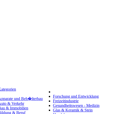
ategorien
Forschung und Entwicklung
Apparate und Beh�lterbau
Freizeitindustrie
Auto & Verkehr
Gesundheitswesen - Medizin
Bau & Immobilien
Glas & Keramik & Stein
Bildung & Beruf