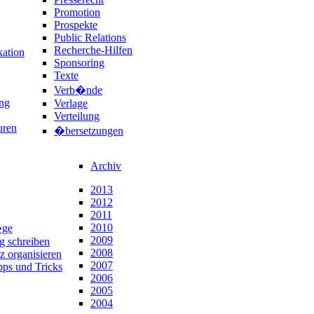
Promotion
Prospekte
Public Relations
Recherche-Hilfen
ation
Sponsoring
Texte
Verb�nde
ng
Verlage
Verteilung
uren
�bersetzungen
Archiv
2013
2012
2011
2010
�ge
2009
ng schreiben
2008
z organisieren
2007
pps und Tricks
2006
2005
2004