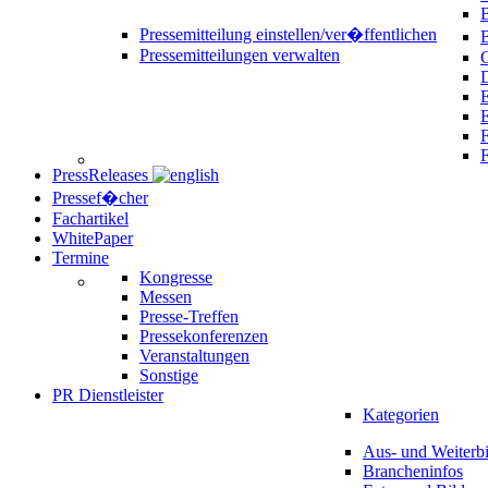
B
Pressemitteilung einstellen/ver�ffentlichen
Pressemitteilungen verwalten
C
D
E
F
PressReleases
Pressef�cher
Fachartikel
WhitePaper
Termine
Kongresse
Messen
Presse-Treffen
Pressekonferenzen
Veranstaltungen
Sonstige
PR Dienstleister
Kategorien
Aus- und Weiterb
Brancheninfos