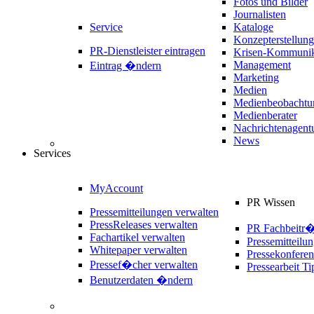
Fotos und Bilder
Journalisten
Service
Kataloge
Konzepterstellung
PR-Dienstleister eintragen
Krisen-Kommunik
Management
Eintrag �ndern
Marketing
Medien
Medienbeobachtu
Medienberater
Nachrichtenagent
News
Services
MyAccount
PR Wissen
Pressemitteilungen verwalten
PressReleases verwalten
PR Fachbeitr
Fachartikel verwalten
Pressemitteilu
Whitepaper verwalten
Pressekonferen
Pressef�cher verwalten
Pressearbeit Ti
Benutzerdaten �ndern