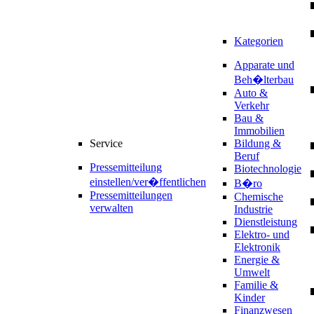
Kategorien
Apparate und
Beh�lterbau
Auto &
Verkehr
Bau &
Immobilien
Service
Bildung &
Beruf
Pressemitteilung
Biotechnologie
einstellen/ver�ffentlichen
B�ro
Pressemitteilungen
Chemische
verwalten
Industrie
Dienstleistung
Elektro- und
Elektronik
Energie &
Umwelt
Familie &
Kinder
Finanzwesen