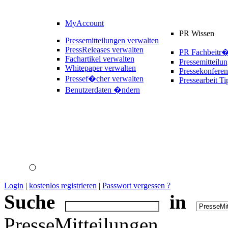
MyAccount
PR Wissen
Pressemitteilungen verwalten
PressReleases verwalten
PR Fachbeitr
Fachartikel verwalten
Pressemitteilu
Whitepaper verwalten
Pressekonferen
Pressef�cher verwalten
Pressearbeit Ti
Benutzerdaten �ndern
Login
|
kostenlos registrieren
|
Passwort vergessen ?
Suche
in
PresseMitteilungen