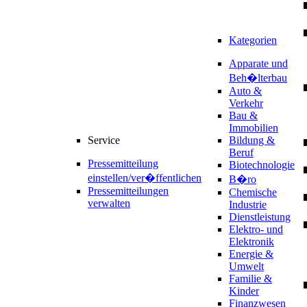
Kategorien
Apparate und
Beh�lterbau
Auto &
Verkehr
Bau &
Immobilien
Service
Bildung &
Beruf
Pressemitteilung
Biotechnologie
einstellen/ver�ffentlichen
B�ro
Pressemitteilungen
Chemische
verwalten
Industrie
Dienstleistung
Elektro- und
Elektronik
Energie &
Umwelt
Familie &
Kinder
Finanzwesen