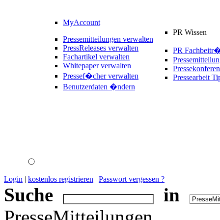
MyAccount
PR Wissen
Pressemitteilungen verwalten
PressReleases verwalten
PR Fachbeitr
Fachartikel verwalten
Pressemitteilu
Whitepaper verwalten
Pressekonferen
Pressef�cher verwalten
Pressearbeit Ti
Benutzerdaten �ndern
Login
|
kostenlos registrieren
|
Passwort vergessen ?
Suche
in
PresseMitteilungen