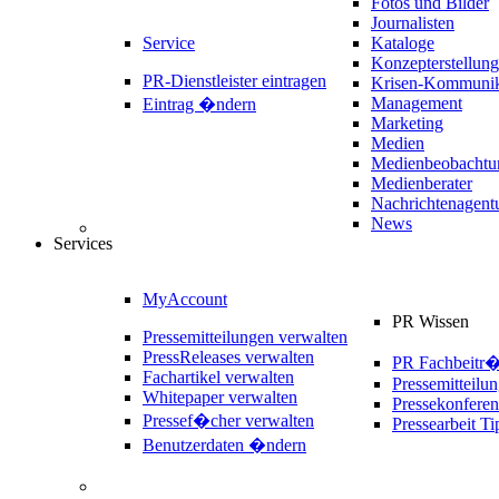
Fotos und Bilder
Journalisten
Service
Kataloge
Konzepterstellung
PR-Dienstleister eintragen
Krisen-Kommunik
Management
Eintrag �ndern
Marketing
Medien
Medienbeobachtu
Medienberater
Nachrichtenagent
News
Services
MyAccount
PR Wissen
Pressemitteilungen verwalten
PressReleases verwalten
PR Fachbeitr
Fachartikel verwalten
Pressemitteilu
Whitepaper verwalten
Pressekonferen
Pressef�cher verwalten
Pressearbeit Ti
Benutzerdaten �ndern