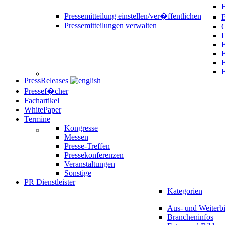
B
Pressemitteilung einstellen/ver�ffentlichen
Pressemitteilungen verwalten
C
D
E
F
PressReleases
Pressef�cher
Fachartikel
WhitePaper
Termine
Kongresse
Messen
Presse-Treffen
Pressekonferenzen
Veranstaltungen
Sonstige
PR Dienstleister
Kategorien
Aus- und Weiterb
Brancheninfos