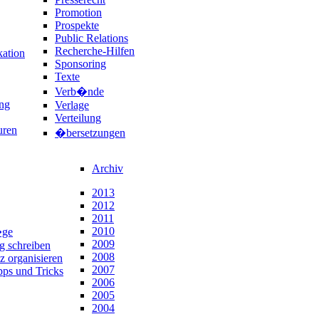
Promotion
Prospekte
Public Relations
Recherche-Hilfen
ation
Sponsoring
Texte
Verb�nde
ng
Verlage
Verteilung
uren
�bersetzungen
Archiv
2013
2012
2011
2010
�ge
2009
ng schreiben
2008
z organisieren
2007
pps und Tricks
2006
2005
2004