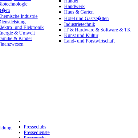
Handel
iotechnologie
Handwerk
B�ro
Haus & Garten
hemische Industrie
Hotel und Gastst�tten
ienstleistung
Industrietechnik
lektro- und Elektronik
IT & Hardware & Software & TK
Energie & Umwelt
Kunst und Kultur
amilie & Kinder
Land- und Forstwirtschaft
Finanzwesen
Presseclubs
ildung
Pressedienste
Presserecht