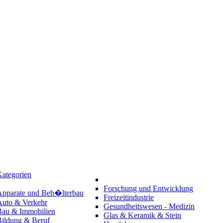
ategorien
Forschung und Entwicklung
Apparate und Beh�lterbau
Freizeitindustrie
Auto & Verkehr
Gesundheitswesen - Medizin
Bau & Immobilien
Glas & Keramik & Stein
Bildung & Beruf