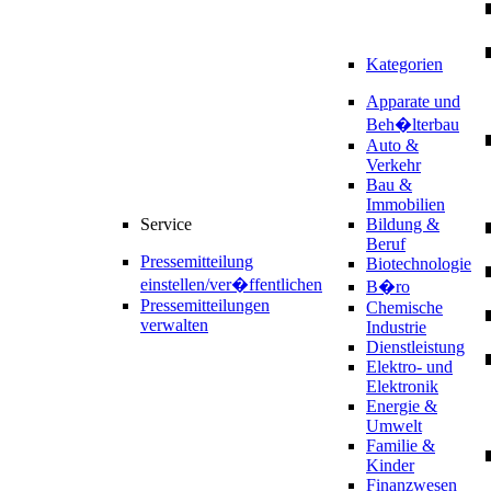
Kategorien
Apparate und
Beh�lterbau
Auto &
Verkehr
Bau &
Immobilien
Service
Bildung &
Beruf
Pressemitteilung
Biotechnologie
einstellen/ver�ffentlichen
B�ro
Pressemitteilungen
Chemische
verwalten
Industrie
Dienstleistung
Elektro- und
Elektronik
Energie &
Umwelt
Familie &
Kinder
Finanzwesen