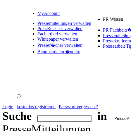
MyAccount
PR Wissen
Pressemitteilungen verwalten
PressReleases verwalten
PR Fachbeitr
Fachartikel verwalten
Pressemitteilu
Whitepaper verwalten
Pressekonferen
Pressef�cher verwalten
Pressearbeit Ti
Benutzerdaten �ndern
Login
|
kostenlos registrieren
|
Passwort vergessen ?
Suche
in
PresseMitteilungen