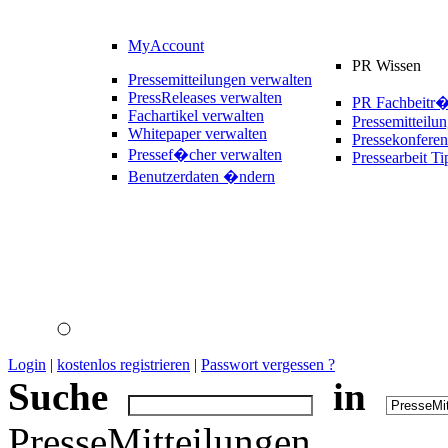
MyAccount
PR Wissen
Pressemitteilungen verwalten
PressReleases verwalten
PR Fachbeitr
Fachartikel verwalten
Pressemitteilu
Whitepaper verwalten
Pressekonferen
Pressef�cher verwalten
Pressearbeit Ti
Benutzerdaten �ndern
Login
|
kostenlos registrieren
|
Passwort vergessen ?
Suche
in
PresseMitteilungen