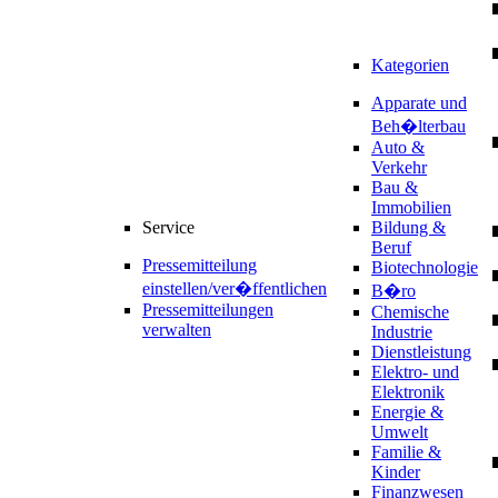
Kategorien
Apparate und
Beh�lterbau
Auto &
Verkehr
Bau &
Immobilien
Service
Bildung &
Beruf
Pressemitteilung
Biotechnologie
einstellen/ver�ffentlichen
B�ro
Pressemitteilungen
Chemische
verwalten
Industrie
Dienstleistung
Elektro- und
Elektronik
Energie &
Umwelt
Familie &
Kinder
Finanzwesen