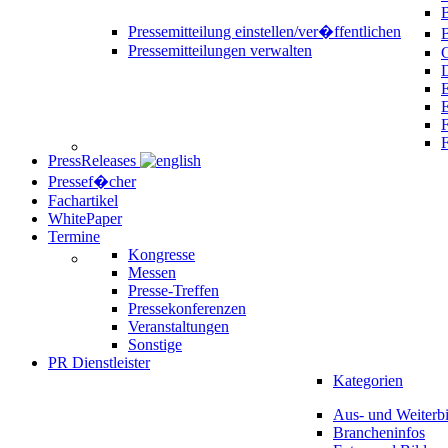
B
Pressemitteilung einstellen/ver�ffentlichen
Pressemitteilungen verwalten
C
D
E
F
PressReleases
Pressef�cher
Fachartikel
WhitePaper
Termine
Kongresse
Messen
Presse-Treffen
Pressekonferenzen
Veranstaltungen
Sonstige
PR Dienstleister
Kategorien
Aus- und Weiterb
Brancheninfos