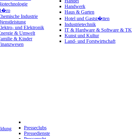
Handel
iotechnologie
Handwerk
B�ro
Haus & Garten
hemische Industrie
Hotel und Gastst�tten
ienstleistung
Industrietechnik
lektro- und Elektronik
IT & Hardware & Software & TK
Energie & Umwelt
Kunst und Kultur
amilie & Kinder
Land- und Forstwirtschaft
Finanzwesen
Presseclubs
ildung
Pressedienste
Presserecht