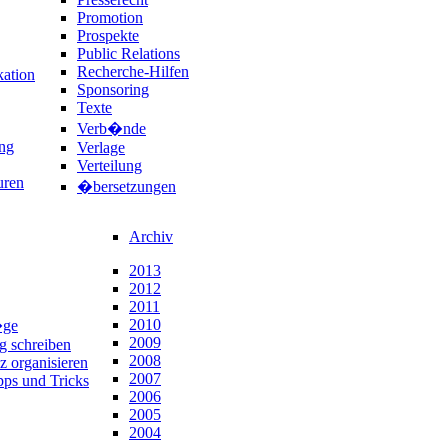
Promotion
Prospekte
Public Relations
Recherche-Hilfen
ation
Sponsoring
Texte
Verb�nde
ng
Verlage
Verteilung
uren
�bersetzungen
Archiv
2013
2012
2011
2010
�ge
2009
ng schreiben
2008
z organisieren
2007
pps und Tricks
2006
2005
2004