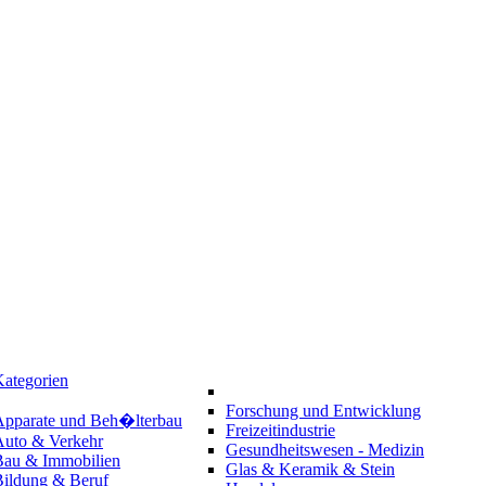
ategorien
Forschung und Entwicklung
Apparate und Beh�lterbau
Freizeitindustrie
Auto & Verkehr
Gesundheitswesen - Medizin
Bau & Immobilien
Glas & Keramik & Stein
Bildung & Beruf