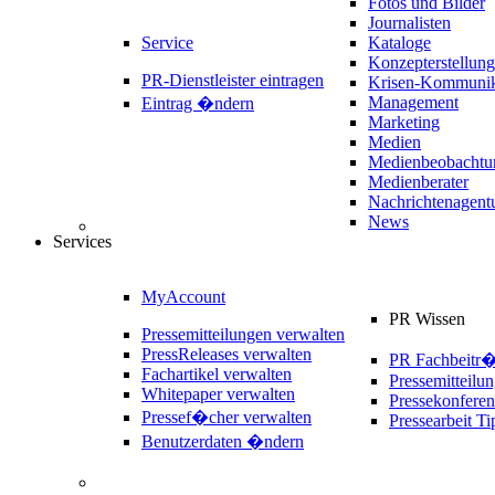
Fotos und Bilder
Journalisten
Service
Kataloge
Konzepterstellung
PR-Dienstleister eintragen
Krisen-Kommunik
Management
Eintrag �ndern
Marketing
Medien
Medienbeobachtu
Medienberater
Nachrichtenagent
News
Services
MyAccount
PR Wissen
Pressemitteilungen verwalten
PressReleases verwalten
PR Fachbeitr
Fachartikel verwalten
Pressemitteilu
Whitepaper verwalten
Pressekonferen
Pressef�cher verwalten
Pressearbeit Ti
Benutzerdaten �ndern