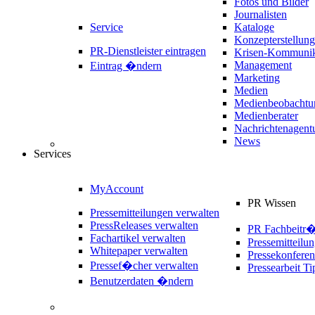
Fotos und Bilder
Journalisten
Service
Kataloge
Konzepterstellung
PR-Dienstleister eintragen
Krisen-Kommunik
Management
Eintrag �ndern
Marketing
Medien
Medienbeobachtu
Medienberater
Nachrichtenagent
News
Services
MyAccount
PR Wissen
Pressemitteilungen verwalten
PressReleases verwalten
PR Fachbeitr
Fachartikel verwalten
Pressemitteilu
Whitepaper verwalten
Pressekonferen
Pressef�cher verwalten
Pressearbeit Ti
Benutzerdaten �ndern