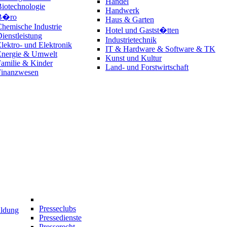
Handel
iotechnologie
Handwerk
B�ro
Haus & Garten
hemische Industrie
Hotel und Gastst�tten
ienstleistung
Industrietechnik
lektro- und Elektronik
IT & Hardware & Software & TK
Energie & Umwelt
Kunst und Kultur
amilie & Kinder
Land- und Forstwirtschaft
Finanzwesen
Presseclubs
ildung
Pressedienste
Presserecht