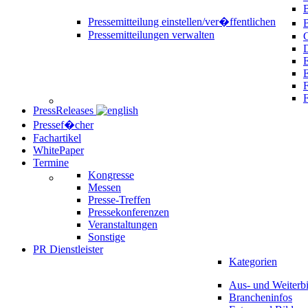
B
Pressemitteilung einstellen/ver�ffentlichen
Pressemitteilungen verwalten
C
D
E
F
PressReleases
Pressef�cher
Fachartikel
WhitePaper
Termine
Kongresse
Messen
Presse-Treffen
Pressekonferenzen
Veranstaltungen
Sonstige
PR Dienstleister
Kategorien
Aus- und Weiterb
Brancheninfos