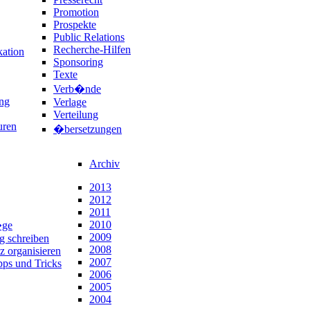
Promotion
Prospekte
Public Relations
Recherche-Hilfen
ation
Sponsoring
Texte
Verb�nde
ng
Verlage
Verteilung
uren
�bersetzungen
Archiv
2013
2012
2011
2010
�ge
2009
ng schreiben
2008
z organisieren
2007
pps und Tricks
2006
2005
2004