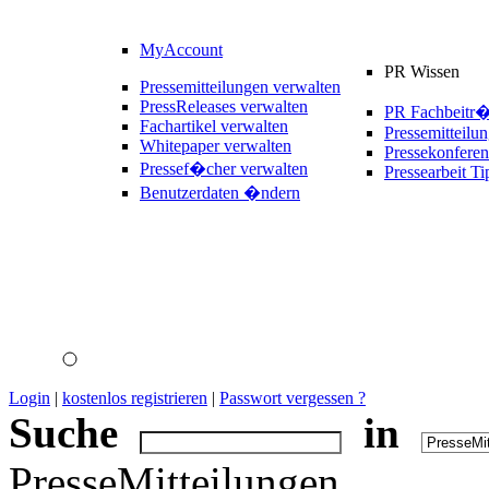
MyAccount
PR Wissen
Pressemitteilungen verwalten
PressReleases verwalten
PR Fachbeitr
Fachartikel verwalten
Pressemitteilu
Whitepaper verwalten
Pressekonferen
Pressef�cher verwalten
Pressearbeit Ti
Benutzerdaten �ndern
Login
|
kostenlos registrieren
|
Passwort vergessen ?
Suche
in
PresseMitteilungen