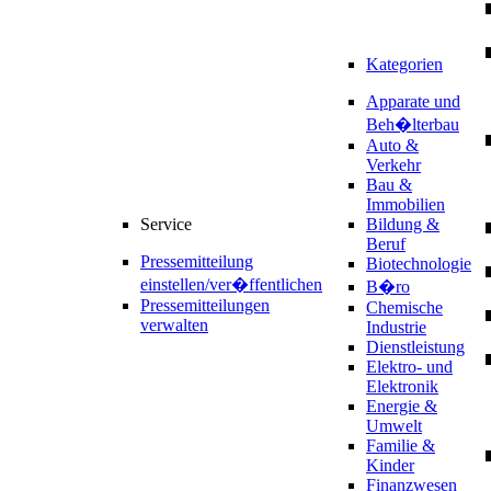
Kategorien
Apparate und
Beh�lterbau
Auto &
Verkehr
Bau &
Immobilien
Service
Bildung &
Beruf
Pressemitteilung
Biotechnologie
einstellen/ver�ffentlichen
B�ro
Pressemitteilungen
Chemische
verwalten
Industrie
Dienstleistung
Elektro- und
Elektronik
Energie &
Umwelt
Familie &
Kinder
Finanzwesen