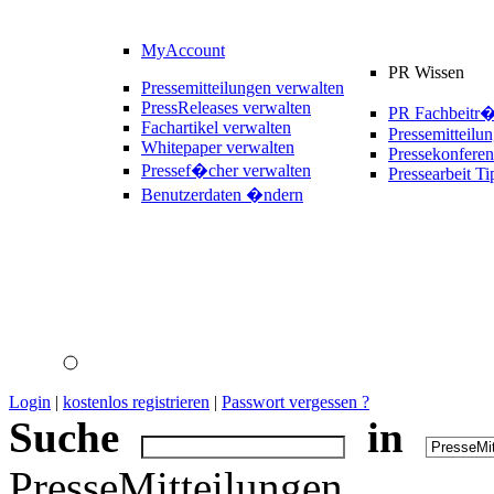
MyAccount
PR Wissen
Pressemitteilungen verwalten
PressReleases verwalten
PR Fachbeitr
Fachartikel verwalten
Pressemitteilu
Whitepaper verwalten
Pressekonferen
Pressef�cher verwalten
Pressearbeit Ti
Benutzerdaten �ndern
Login
|
kostenlos registrieren
|
Passwort vergessen ?
Suche
in
PresseMitteilungen