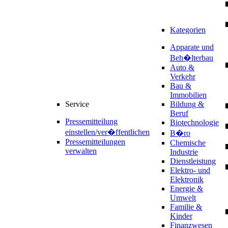
Kategorien
Apparate und
Beh�lterbau
Auto &
Verkehr
Bau &
Immobilien
Service
Bildung &
Beruf
Pressemitteilung
Biotechnologie
einstellen/ver�ffentlichen
B�ro
Pressemitteilungen
Chemische
verwalten
Industrie
Dienstleistung
Elektro- und
Elektronik
Energie &
Umwelt
Familie &
Kinder
Finanzwesen