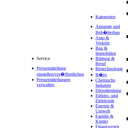
Kategorien
Apparate und
Beh�lterbau
Auto &
Verkehr
Bau &
Immobilien
Service
Bildung &
Beruf
Pressemitteilung
Biotechnologie
einstellen/ver�ffentlichen
B�ro
Pressemitteilungen
Chemische
verwalten
Industrie
Dienstleistung
Elektro- und
Elektronik
Energie &
Umwelt
Familie &
Kinder
Finanzwesen