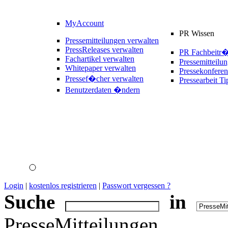
MyAccount
PR Wissen
Pressemitteilungen verwalten
PressReleases verwalten
PR Fachbeitr
Fachartikel verwalten
Pressemitteilu
Whitepaper verwalten
Pressekonferen
Pressef�cher verwalten
Pressearbeit Ti
Benutzerdaten �ndern
Login
|
kostenlos registrieren
|
Passwort vergessen ?
Suche
in
PresseMitteilungen