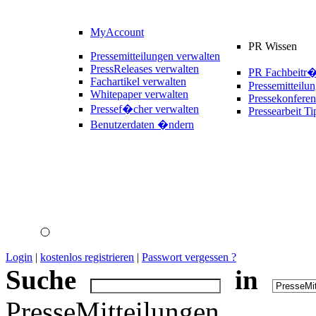
MyAccount
PR Wissen
Pressemitteilungen verwalten
PressReleases verwalten
PR Fachbeitr
Fachartikel verwalten
Pressemitteilu
Whitepaper verwalten
Pressekonferen
Pressef�cher verwalten
Pressearbeit Ti
Benutzerdaten �ndern
Login
|
kostenlos registrieren
|
Passwort vergessen ?
Suche
in
PresseMitteilungen