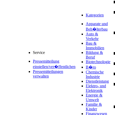
Kategorien
Apparate und
Beh�lterbau
Auto &
Verkehr
Bau &
Immobilien
Service
Bildung &
Beruf
Pressemitteilung
Biotechnologie
einstellen/ver�ffentlichen
B�ro
Pressemitteilungen
Chemische
verwalten
Industrie
Dienstleistung
Elektro- und
Elektronik
Energie &
Umwelt
Familie &
Kinder
Finanzwesen