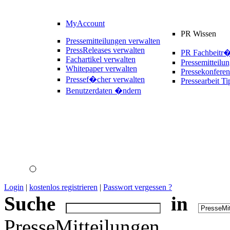
MyAccount
PR Wissen
Pressemitteilungen verwalten
PressReleases verwalten
PR Fachbeitr
Fachartikel verwalten
Pressemitteilu
Whitepaper verwalten
Pressekonferen
Pressef�cher verwalten
Pressearbeit Ti
Benutzerdaten �ndern
Login
|
kostenlos registrieren
|
Passwort vergessen ?
Suche
in
PresseMitteilungen