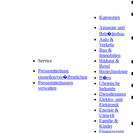
Kategorien
Apparate und
Beh�lterbau
Auto &
Verkehr
Bau &
Immobilien
Service
Bildung &
Beruf
Pressemitteilung
Biotechnologie
einstellen/ver�ffentlichen
B�ro
Pressemitteilungen
Chemische
verwalten
Industrie
Dienstleistung
Elektro- und
Elektronik
Energie &
Umwelt
Familie &
Kinder
Finanzwesen