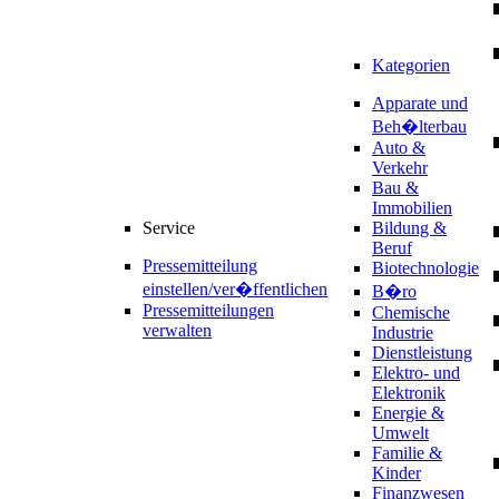
Kategorien
Apparate und
Beh�lterbau
Auto &
Verkehr
Bau &
Immobilien
Service
Bildung &
Beruf
Pressemitteilung
Biotechnologie
einstellen/ver�ffentlichen
B�ro
Pressemitteilungen
Chemische
verwalten
Industrie
Dienstleistung
Elektro- und
Elektronik
Energie &
Umwelt
Familie &
Kinder
Finanzwesen