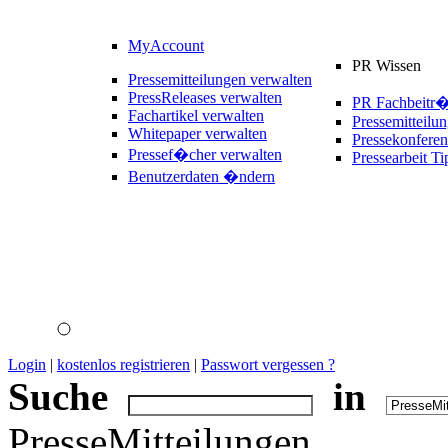
MyAccount
PR Wissen
Pressemitteilungen verwalten
PressReleases verwalten
PR Fachbeitr
Fachartikel verwalten
Pressemitteilu
Whitepaper verwalten
Pressekonferen
Pressef�cher verwalten
Pressearbeit Ti
Benutzerdaten �ndern
Login
|
kostenlos registrieren
|
Passwort vergessen ?
Suche
in
PresseMitteilungen