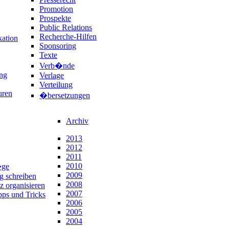
Promotion
Prospekte
Public Relations
Recherche-Hilfen
ation
Sponsoring
Texte
Verb�nde
ng
Verlage
Verteilung
uren
�bersetzungen
Archiv
2013
2012
2011
2010
�ge
2009
ng schreiben
2008
z organisieren
2007
pps und Tricks
2006
2005
2004