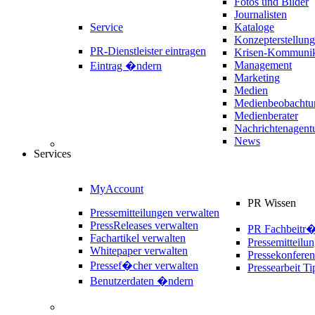
Fotos und Bilder
Journalisten
Service
Kataloge
Konzepterstellung
PR-Dienstleister eintragen
Krisen-Kommunik
Management
Eintrag �ndern
Marketing
Medien
Medienbeobachtu
Medienberater
Nachrichtenagent
News
Services
MyAccount
PR Wissen
Pressemitteilungen verwalten
PressReleases verwalten
PR Fachbeitr
Fachartikel verwalten
Pressemitteilu
Whitepaper verwalten
Pressekonferen
Pressef�cher verwalten
Pressearbeit Ti
Benutzerdaten �ndern