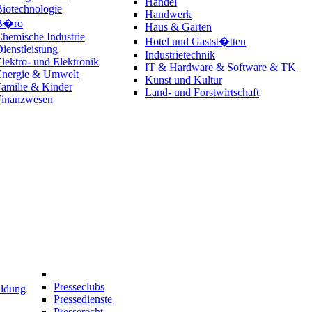
Handel
iotechnologie
Handwerk
B�ro
Haus & Garten
hemische Industrie
Hotel und Gastst�tten
ienstleistung
Industrietechnik
lektro- und Elektronik
IT & Hardware & Software & TK
Energie & Umwelt
Kunst und Kultur
amilie & Kinder
Land- und Forstwirtschaft
Finanzwesen
Presseclubs
ildung
Pressedienste
Presserecht