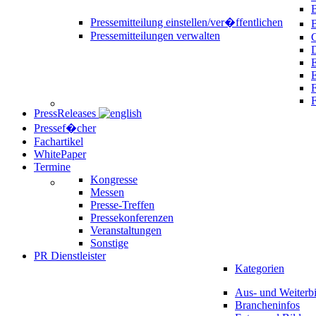
B
Pressemitteilung einstellen/ver�ffentlichen
Pressemitteilungen verwalten
C
D
E
F
PressReleases
Pressef�cher
Fachartikel
WhitePaper
Termine
Kongresse
Messen
Presse-Treffen
Pressekonferenzen
Veranstaltungen
Sonstige
PR Dienstleister
Kategorien
Aus- und Weiterb
Brancheninfos