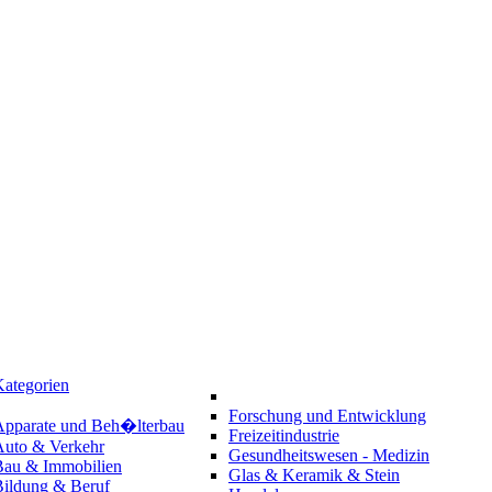
ategorien
Forschung und Entwicklung
Apparate und Beh�lterbau
Freizeitindustrie
Auto & Verkehr
Gesundheitswesen - Medizin
Bau & Immobilien
Glas & Keramik & Stein
Bildung & Beruf