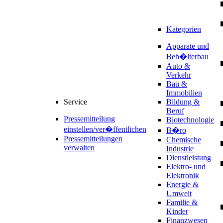
Kategorien
Apparate und
Beh�lterbau
Auto &
Verkehr
Bau &
Immobilien
Service
Bildung &
Beruf
Pressemitteilung
Biotechnologie
einstellen/ver�ffentlichen
B�ro
Pressemitteilungen
Chemische
verwalten
Industrie
Dienstleistung
Elektro- und
Elektronik
Energie &
Umwelt
Familie &
Kinder
Finanzwesen