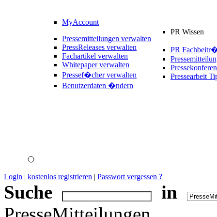
MyAccount
PR Wissen
Pressemitteilungen verwalten
PressReleases verwalten
PR Fachbeitr
Fachartikel verwalten
Pressemitteilu
Whitepaper verwalten
Pressekonferen
Pressef�cher verwalten
Pressearbeit Ti
Benutzerdaten �ndern
Login
|
kostenlos registrieren
|
Passwort vergessen ?
Suche
in
PresseMitteilungen