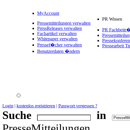
MyAccount
PR Wissen
Pressemitteilungen verwalten
PressReleases verwalten
PR Fachbeitr
Fachartikel verwalten
Pressemitteilu
Whitepaper verwalten
Pressekonferen
Pressef�cher verwalten
Pressearbeit Ti
Benutzerdaten �ndern
Login
|
kostenlos registrieren
|
Passwort vergessen ?
Suche
in
PresseMitteilungen