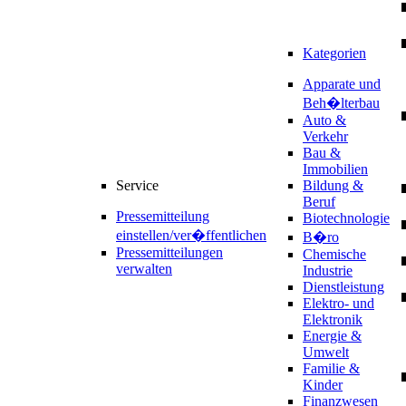
Kategorien
Apparate und
Beh�lterbau
Auto &
Verkehr
Bau &
Immobilien
Service
Bildung &
Beruf
Pressemitteilung
Biotechnologie
einstellen/ver�ffentlichen
B�ro
Pressemitteilungen
Chemische
verwalten
Industrie
Dienstleistung
Elektro- und
Elektronik
Energie &
Umwelt
Familie &
Kinder
Finanzwesen