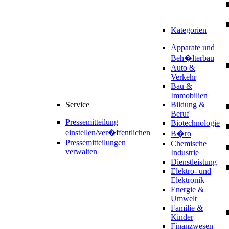
Kategorien
Apparate und
Beh�lterbau
Auto &
Verkehr
Bau &
Immobilien
Service
Bildung &
Beruf
Pressemitteilung
Biotechnologie
einstellen/ver�ffentlichen
B�ro
Pressemitteilungen
Chemische
verwalten
Industrie
Dienstleistung
Elektro- und
Elektronik
Energie &
Umwelt
Familie &
Kinder
Finanzwesen