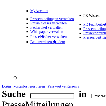
MyAccount
PR Wissen
Pressemitteilungen verwalten
PressReleases verwalten
PR Fachbeitr
Fachartikel verwalten
Pressemitteilu
Whitepaper verwalten
Pressekonferen
Pressef�cher verwalten
Pressearbeit Ti
Benutzerdaten �ndern
Login
|
kostenlos registrieren
|
Passwort vergessen ?
Suche
in
PresseMitteilungen