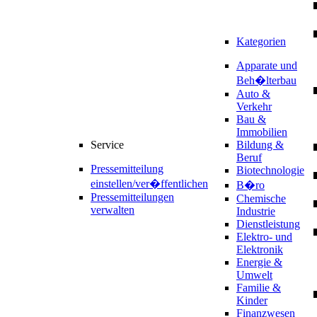
Kategorien
Apparate und
Beh�lterbau
Auto &
Verkehr
Bau &
Immobilien
Service
Bildung &
Beruf
Pressemitteilung
Biotechnologie
einstellen/ver�ffentlichen
B�ro
Pressemitteilungen
Chemische
verwalten
Industrie
Dienstleistung
Elektro- und
Elektronik
Energie &
Umwelt
Familie &
Kinder
Finanzwesen