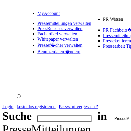
MyAccount
PR Wissen
Pressemitteilungen verwalten
PressReleases verwalten
PR Fachbeitr
Fachartikel verwalten
Pressemitteilu
Whitepaper verwalten
Pressekonferen
Pressef�cher verwalten
Pressearbeit Ti
Benutzerdaten �ndern
Login
|
kostenlos registrieren
|
Passwort vergessen ?
Suche
in
PresseMitteilungen