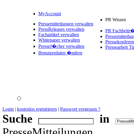
MyAccount
PR Wissen
Pressemitteilungen verwalten
PressReleases verwalten
PR Fachbeitr
Fachartikel verwalten
Pressemitteilu
Whitepaper verwalten
Pressekonferen
Pressef�cher verwalten
Pressearbeit Ti
Benutzerdaten �ndern
Login
|
kostenlos registrieren
|
Passwort vergessen ?
Suche
in
PresseMitteilungen