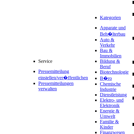
Kategorien
Apparate und
Beh�lterbau
Auto &
Verkehr
Bau &
Immobilien
Service
Bildung &
Beruf
Pressemitteilung
Biotechnologie
einstellen/ver�ffentlichen
B�ro
Pressemitteilungen
Chemische
verwalten
Industrie
Dienstleistung
Elektro- und
Elektronik
Energie &
Umwelt
Familie &
Kinder
Finanzwesen