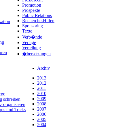
Promotion
Prospekte
Public Relations
Recherche-Hilfen
ation
Sponsoring
Texte
Verb�nde
ng
Verlage
Verteilung
uren
�bersetzungen
Archiv
2013
2012
2011
2010
�ge
2009
ng schreiben
2008
z organisieren
2007
pps und Tricks
2006
2005
2004