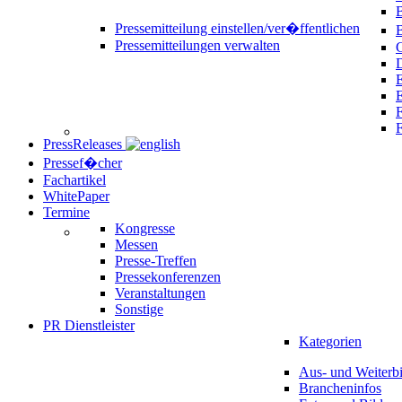
B
Pressemitteilung einstellen/ver�ffentlichen
Pressemitteilungen verwalten
C
D
E
F
PressReleases
Pressef�cher
Fachartikel
WhitePaper
Termine
Kongresse
Messen
Presse-Treffen
Pressekonferenzen
Veranstaltungen
Sonstige
PR Dienstleister
Kategorien
Aus- und Weiterb
Brancheninfos