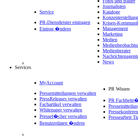
Fotos und Bilder
Journalisten
Service
Kataloge
Konzepterstellung
PR-Dienstleister eintragen
Krisen-Kommunik
Management
Eintrag �ndern
Marketing
Medien
Medienbeobachtu
Medienberater
Nachrichtenagent
News
Services
MyAccount
PR Wissen
Pressemitteilungen verwalten
PressReleases verwalten
PR Fachbeitr
Fachartikel verwalten
Pressemitteilu
Whitepaper verwalten
Pressekonferen
Pressef�cher verwalten
Pressearbeit Ti
Benutzerdaten �ndern