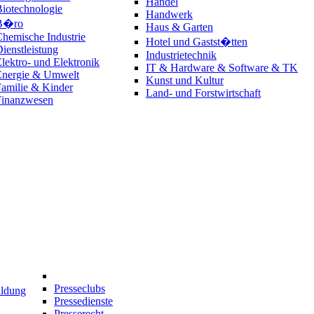
Handel
iotechnologie
Handwerk
B�ro
Haus & Garten
hemische Industrie
Hotel und Gastst�tten
ienstleistung
Industrietechnik
lektro- und Elektronik
IT & Hardware & Software & TK
Energie & Umwelt
Kunst und Kultur
amilie & Kinder
Land- und Forstwirtschaft
Finanzwesen
Presseclubs
ildung
Pressedienste
Presserecht