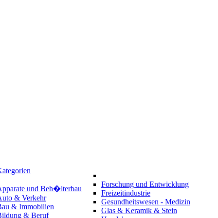
ategorien
Forschung und Entwicklung
Apparate und Beh�lterbau
Freizeitindustrie
Auto & Verkehr
Gesundheitswesen - Medizin
Bau & Immobilien
Glas & Keramik & Stein
Bildung & Beruf