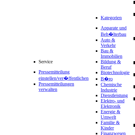
Kategorien
Apparate und
Beh�lterbau
Auto &
Verkehr
Bau &
Immobilien
Service
Bildung &
Beruf
Pressemitteilung
Biotechnologie
einstellen/ver�ffentlichen
B�ro
Pressemitteilungen
Chemische
verwalten
Industrie
Dienstleistung
Elektro- und
Elektronik
Energie &
Umwelt
Familie &
Kinder
Finanzwesen