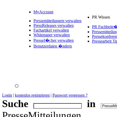
MyAccount
PR Wissen
Pressemitteilungen verwalten
PressReleases verwalten
PR Fachbeitr
Fachartikel verwalten
Pressemitteilu
Whitepaper verwalten
Pressekonferen
Pressef�cher verwalten
Pressearbeit Ti
Benutzerdaten �ndern
Login
|
kostenlos registrieren
|
Passwort vergessen ?
Suche
in
PresseMitteilungen