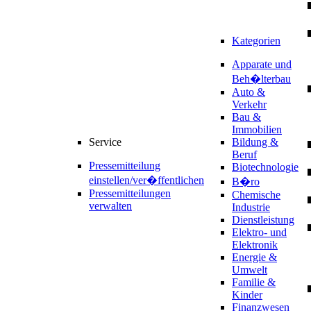
Kategorien
Apparate und
Beh�lterbau
Auto &
Verkehr
Bau &
Immobilien
Service
Bildung &
Beruf
Pressemitteilung
Biotechnologie
einstellen/ver�ffentlichen
B�ro
Pressemitteilungen
Chemische
verwalten
Industrie
Dienstleistung
Elektro- und
Elektronik
Energie &
Umwelt
Familie &
Kinder
Finanzwesen