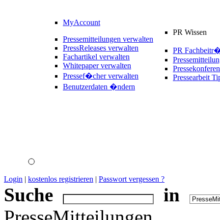
MyAccount
PR Wissen
Pressemitteilungen verwalten
PressReleases verwalten
PR Fachbeitr
Fachartikel verwalten
Pressemitteilu
Whitepaper verwalten
Pressekonferen
Pressef�cher verwalten
Pressearbeit Ti
Benutzerdaten �ndern
Login
|
kostenlos registrieren
|
Passwort vergessen ?
Suche
in
PresseMitteilungen