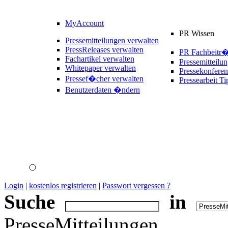
MyAccount
PR Wissen
Pressemitteilungen verwalten
PressReleases verwalten
PR Fachbeitr
Fachartikel verwalten
Pressemitteilu
Whitepaper verwalten
Pressekonferen
Pressef�cher verwalten
Pressearbeit Ti
Benutzerdaten �ndern
Login
|
kostenlos registrieren
|
Passwort vergessen ?
Suche
in
PresseMitteilungen