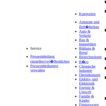
Kategorien
Apparate und
Beh�lterbau
Auto &
Verkehr
Bau &
Immobilien
Service
Bildung &
Beruf
Pressemitteilung
Biotechnologie
einstellen/ver�ffentlichen
B�ro
Pressemitteilungen
Chemische
verwalten
Industrie
Dienstleistung
Elektro- und
Elektronik
Energie &
Umwelt
Familie &
Kinder
Finanzwesen