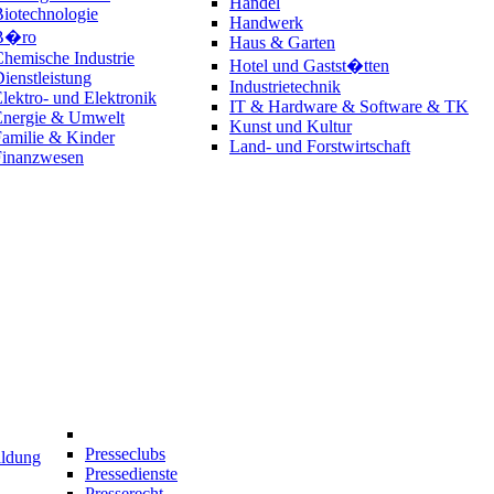
Handel
iotechnologie
Handwerk
B�ro
Haus & Garten
hemische Industrie
Hotel und Gastst�tten
ienstleistung
Industrietechnik
lektro- und Elektronik
IT & Hardware & Software & TK
Energie & Umwelt
Kunst und Kultur
amilie & Kinder
Land- und Forstwirtschaft
Finanzwesen
Presseclubs
ildung
Pressedienste
Presserecht