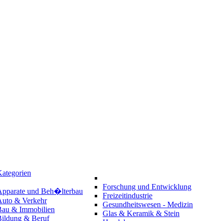
ategorien
Forschung und Entwicklung
Apparate und Beh�lterbau
Freizeitindustrie
Auto & Verkehr
Gesundheitswesen - Medizin
Bau & Immobilien
Glas & Keramik & Stein
Bildung & Beruf