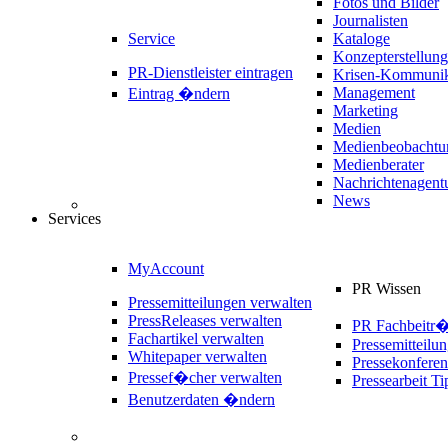
Fotos und Bilder
Journalisten
Service
Kataloge
Konzepterstellung
PR-Dienstleister eintragen
Krisen-Kommunik
Management
Eintrag �ndern
Marketing
Medien
Medienbeobachtu
Medienberater
Nachrichtenagent
News
Services
MyAccount
PR Wissen
Pressemitteilungen verwalten
PressReleases verwalten
PR Fachbeitr
Fachartikel verwalten
Pressemitteilu
Whitepaper verwalten
Pressekonferen
Pressef�cher verwalten
Pressearbeit Ti
Benutzerdaten �ndern