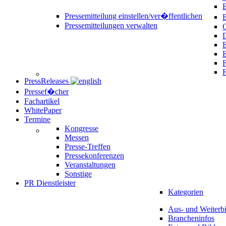
B
Pressemitteilung einstellen/ver�ffentlichen
Pressemitteilungen verwalten
C
D
E
F
PressReleases
Pressef�cher
Fachartikel
WhitePaper
Termine
Kongresse
Messen
Presse-Treffen
Pressekonferenzen
Veranstaltungen
Sonstige
PR Dienstleister
Kategorien
Aus- und Weiterb
Brancheninfos