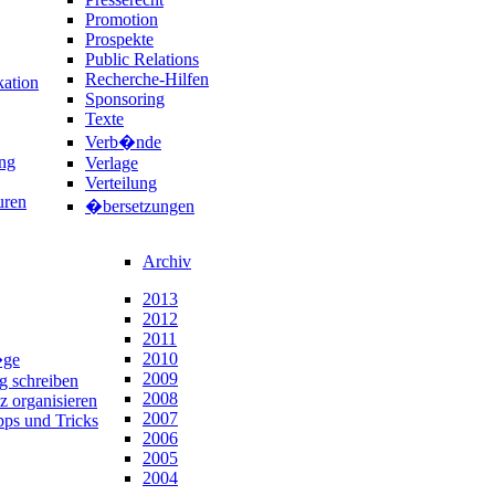
Promotion
Prospekte
Public Relations
Recherche-Hilfen
ation
Sponsoring
Texte
Verb�nde
ng
Verlage
Verteilung
uren
�bersetzungen
Archiv
2013
2012
2011
2010
�ge
2009
ng schreiben
2008
z organisieren
2007
pps und Tricks
2006
2005
2004