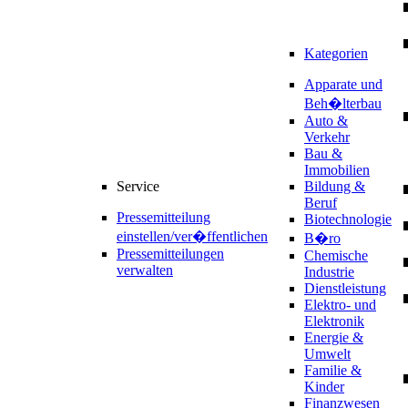
Kategorien
Apparate und
Beh�lterbau
Auto &
Verkehr
Bau &
Immobilien
Service
Bildung &
Beruf
Pressemitteilung
Biotechnologie
einstellen/ver�ffentlichen
B�ro
Pressemitteilungen
Chemische
verwalten
Industrie
Dienstleistung
Elektro- und
Elektronik
Energie &
Umwelt
Familie &
Kinder
Finanzwesen