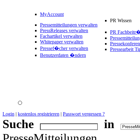
MyAccount
PR Wissen
Pressemitteilungen verwalten
PressReleases verwalten
PR Fachbeitr
Fachartikel verwalten
Pressemitteilu
Whitepaper verwalten
Pressekonferen
Pressef�cher verwalten
Pressearbeit Ti
Benutzerdaten �ndern
Login
|
kostenlos registrieren
|
Passwort vergessen ?
Suche
in
PresseMitteilungen