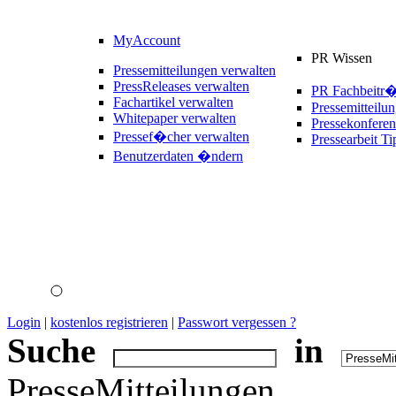
MyAccount
PR Wissen
Pressemitteilungen verwalten
PressReleases verwalten
PR Fachbeitr
Fachartikel verwalten
Pressemitteilu
Whitepaper verwalten
Pressekonferen
Pressef�cher verwalten
Pressearbeit Ti
Benutzerdaten �ndern
Login
|
kostenlos registrieren
|
Passwort vergessen ?
Suche
in
PresseMitteilungen