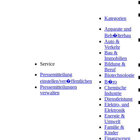
Kategorien
Apparate und
Beh�lterbau
Auto &
Verkehr
Bau &
Immobilien
Service
Bildung &
Beruf
Pressemitteilung
Biotechnologie
einstellen/ver�ffentlichen
B�ro
Pressemitteilungen
Chemische
verwalten
Industrie
Dienstleistung
Elektro- und
Elektronik
Energie &
Umwelt
Familie &
Kinder
Finanzwesen