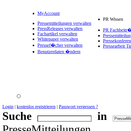
MyAccount
PR Wissen
Pressemitteilungen verwalten
PressReleases verwalten
PR Fachbeitr
Fachartikel verwalten
Pressemitteilu
Whitepaper verwalten
Pressekonferen
Pressef�cher verwalten
Pressearbeit Ti
Benutzerdaten �ndern
Login
|
kostenlos registrieren
|
Passwort vergessen ?
Suche
in
PresseMitteilungen