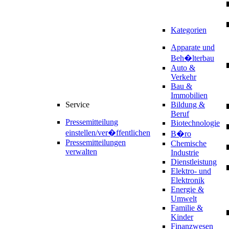
Kategorien
Apparate und
Beh�lterbau
Auto &
Verkehr
Bau &
Immobilien
Service
Bildung &
Beruf
Pressemitteilung
Biotechnologie
einstellen/ver�ffentlichen
B�ro
Pressemitteilungen
Chemische
verwalten
Industrie
Dienstleistung
Elektro- und
Elektronik
Energie &
Umwelt
Familie &
Kinder
Finanzwesen