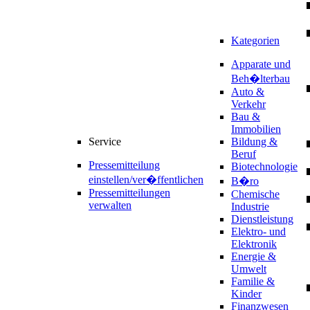
Kategorien
Apparate und
Beh�lterbau
Auto &
Verkehr
Bau &
Immobilien
Service
Bildung &
Beruf
Pressemitteilung
Biotechnologie
einstellen/ver�ffentlichen
B�ro
Pressemitteilungen
Chemische
verwalten
Industrie
Dienstleistung
Elektro- und
Elektronik
Energie &
Umwelt
Familie &
Kinder
Finanzwesen