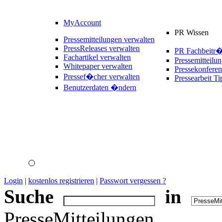
MyAccount
PR Wissen
Pressemitteilungen verwalten
PressReleases verwalten
PR Fachbeitr
Fachartikel verwalten
Pressemitteilu
Whitepaper verwalten
Pressekonferen
Pressef�cher verwalten
Pressearbeit Ti
Benutzerdaten �ndern
Login
|
kostenlos registrieren
|
Passwort vergessen ?
Suche
in
PresseMitteilungen