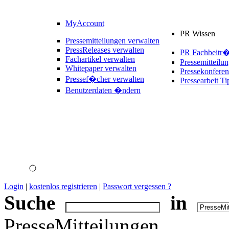
MyAccount
PR Wissen
Pressemitteilungen verwalten
PressReleases verwalten
PR Fachbeitr
Fachartikel verwalten
Pressemitteilu
Whitepaper verwalten
Pressekonferen
Pressef�cher verwalten
Pressearbeit Ti
Benutzerdaten �ndern
Login
|
kostenlos registrieren
|
Passwort vergessen ?
Suche
in
PresseMitteilungen