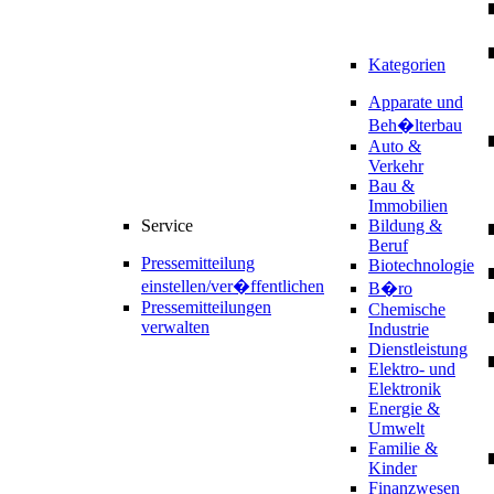
Kategorien
Apparate und
Beh�lterbau
Auto &
Verkehr
Bau &
Immobilien
Service
Bildung &
Beruf
Pressemitteilung
Biotechnologie
einstellen/ver�ffentlichen
B�ro
Pressemitteilungen
Chemische
verwalten
Industrie
Dienstleistung
Elektro- und
Elektronik
Energie &
Umwelt
Familie &
Kinder
Finanzwesen