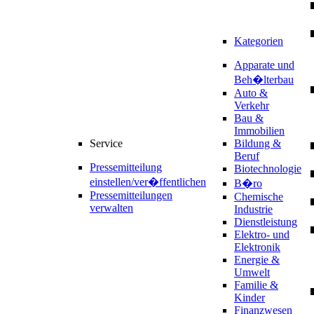
Kategorien
Apparate und
Beh�lterbau
Auto &
Verkehr
Bau &
Immobilien
Service
Bildung &
Beruf
Pressemitteilung
Biotechnologie
einstellen/ver�ffentlichen
B�ro
Pressemitteilungen
Chemische
verwalten
Industrie
Dienstleistung
Elektro- und
Elektronik
Energie &
Umwelt
Familie &
Kinder
Finanzwesen