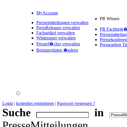
MyAccount
PR Wissen
Pressemitteilungen verwalten
PressReleases verwalten
PR Fachbeitr
Fachartikel verwalten
Pressemitteilu
Whitepaper verwalten
Pressekonferen
Pressef�cher verwalten
Pressearbeit Ti
Benutzerdaten �ndern
Login
|
kostenlos registrieren
|
Passwort vergessen ?
Suche
in
PresseMitteilungen