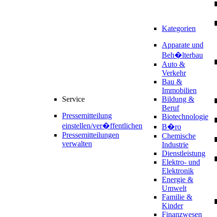
Kategorien
Apparate und
Beh�lterbau
Auto &
Verkehr
Bau &
Immobilien
Service
Bildung &
Beruf
Pressemitteilung
Biotechnologie
einstellen/ver�ffentlichen
B�ro
Pressemitteilungen
Chemische
verwalten
Industrie
Dienstleistung
Elektro- und
Elektronik
Energie &
Umwelt
Familie &
Kinder
Finanzwesen