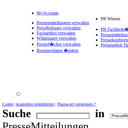
MyAccount
PR Wissen
Pressemitteilungen verwalten
PressReleases verwalten
PR Fachbeitr
Fachartikel verwalten
Pressemitteilu
Whitepaper verwalten
Pressekonferen
Pressef�cher verwalten
Pressearbeit Ti
Benutzerdaten �ndern
Login
|
kostenlos registrieren
|
Passwort vergessen ?
Suche
in
PresseMitteilungen