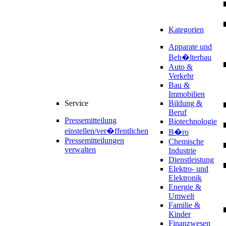
Kategorien
Apparate und
Beh�lterbau
Auto &
Verkehr
Bau &
Immobilien
Service
Bildung &
Beruf
Pressemitteilung
Biotechnologie
einstellen/ver�ffentlichen
B�ro
Pressemitteilungen
Chemische
verwalten
Industrie
Dienstleistung
Elektro- und
Elektronik
Energie &
Umwelt
Familie &
Kinder
Finanzwesen