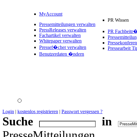
MyAccount
PR Wissen
Pressemitteilungen verwalten
PressReleases verwalten
PR Fachbeitr
Fachartikel verwalten
Pressemitteilu
Whitepaper verwalten
Pressekonferen
Pressef�cher verwalten
Pressearbeit Ti
Benutzerdaten �ndern
Login
|
kostenlos registrieren
|
Passwort vergessen ?
Suche
in
PresseMitteilungen